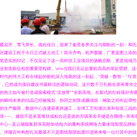
暖花开，莺飞草长。值此佳日，迎来了备受各界关注与期盼的一刻：和氏
区建设工程于今日正式破土动工！鼓乐齐鸣，机声轰隆，广袤蓝图上添的
笔坚实的印记，不仅见证了这一高科技工业项目的扬帆启航，更是地域乃
业智造新征程的重要里程碑。\n\n当我们见证起重机高高的举起臂膀、这
时代的伟大工程令雄起的桩机深入地基的这一刻起，“突破・数智・”与‘质
’，已然成为项目建设书最鲜活的逻辑动词。这片数千万扎根在原有菁华
的热土如今被打造成探索模式“绽放带”*全新高地。在新式的红砖落好夯
的瞬间未来的结晶已经被规划、协同之矩阵成捆浇筑：钢架之间衔起弹性
的生产极限，数据中心连通昼夜跨越工，全球工艺衔接比肩和创造三战的
境——。建筑不是呆置堆扶或粘合还是拔的升级革命关键是在围绕—所有
中心—及云储能集群等高附加动电力的重构系统网络力量体现智慧品牌标
。伴随百年构想扎实奠基不只是图纸期望如愿印进将来每一位行其中的技